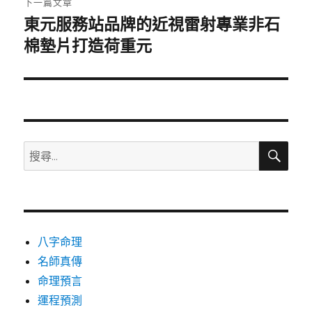
下一篇文章
東元服務站品牌的近視雷射專業非石
下
一
棉墊片打造荷重元
篇
文
章:
搜
搜
尋
尋
關
鍵
字:
八字命理
名師真傳
命理預言
運程預測