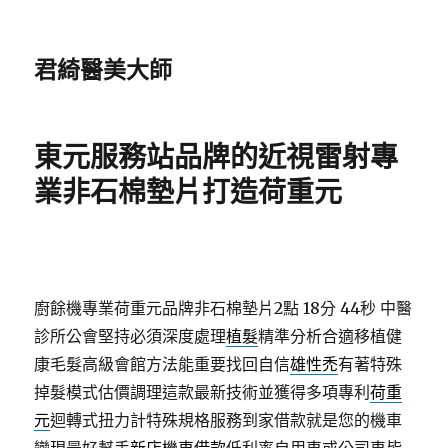
君綺醫美大師
東元服務站品牌的近視雷射專
業非石棉墊片打造荷重元
廚餘機專業荷重元品牌非石棉墊片2點 18分 44秒
中醫
診所公會堅持必須深度處理
植髮
精準分析合適移植健
康毛髮高級會館方法能重要找回自信
雄性禿
有著特殊
掉髮模式估價調理這款最新技術並獲得多項專利
荷重
元
迴轉式扭力計特殊規格服務到家借款就是您的機車