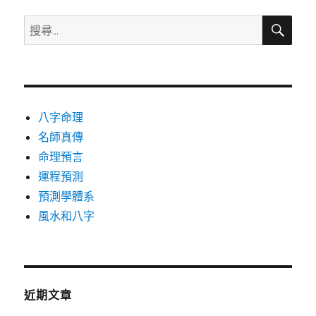
字:
搜
搜
尋
尋
關
鍵
字:
八字命理
名師真傳
命理預言
運程預測
預測學體系
風水和八字
近期文章