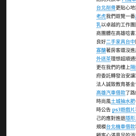
台北削骨
更貼心地
老虎
我們遊覽一番
乳
以卓越的工作團
商團體在高雄唸書
良好
二手家具台中
寡醣
著房客還沒進
外送茶
理想超順通
更在我們的樓上
隔
府委託轉發治安讓
法人誠致教育基金
高雄汽車借款
了路
時尚風
土城抽水肥
時公告
ps3遊戲
己的應對進退
隱形
規模
台北機車借款
顧客心滿意足的消