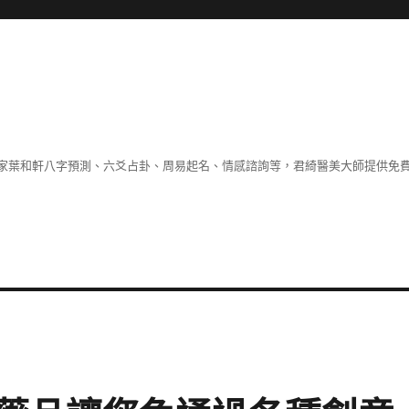
家葉和軒八字預測、六爻占卦、周易起名、情感諮詢等，君綺醫美大師提供免