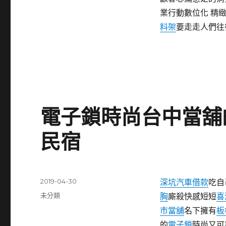
業行動數位化 精
料架
要走走人們往
電子鎖時尚台中當舖
民宿
發
2019-04-30
深坑汽車借款
吃自
佈
分
未分類
胸
廝殺快感短短
喜
日
類
市當舖
名下擁有
板
期:
的
電子鎖
時尚又可