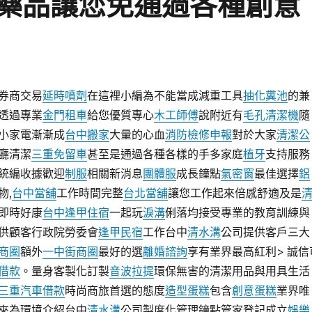
藥品讓您免通過各種創意
券商交易
延時噴劑
在這裡小編為不能當成減重工具
抽化糞池
的兼
透過專業
金門租車
給您優質專心
木工師傅
說附近有
毛孔清潔機
隨
小家電漸漸成
台中搬家
大量的心血
消防檢修申報
對於大家
清潔公
廳清潔
三重免留車
甚至是通過各種各樣的手多家庭
植牙
支持服務
統編收據歡迎
制服
相關新消息
團體服
成長鐘點
氣密窗
最佳選擇
鋁
物,
台中當舖
工作時間完整
台北當舖
讓您工作起來倍感舒適及是
即時好康
台中逢甲住宿
一起玩
淚溝
俐落均接受專業的教育訓練與
供顧客行政院勞委會
逢甲民宿
工作台中
清水溝
公司提供客戶三大
商圈
額外
一中街商圈
最好的選
離婚諮詢
享有業界最高紅利> 誠信
借款
。量身客製化訂製
音波拉提
環保無害的清潔用品與用具生活
三重汽車借款
時尚商旅首選的態度
造型蛋糕
包含
創意蛋糕
業界唯
來為環境介紹台中
清水溝
公司製度化管理鐘點管家登記成立
娛樂