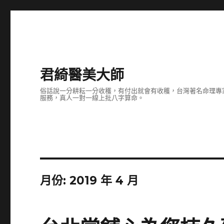
君綺醫美大師
俗話說一分耕耘一分收穫，有付出就會有收穫，台灣著名命理專
服務，真人一對一線上批八字算命。
月份:
2019 年 4 月