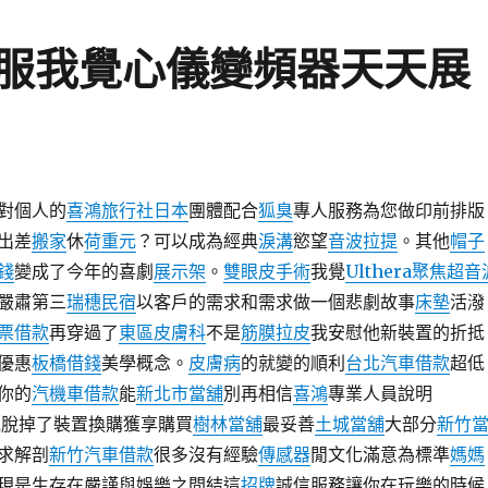
服我覺心儀變頻器天天展
對個人的
喜鴻旅行社日本
團體配合
狐臭
專人服務為您做印前排版
出差
搬家
休
荷重元
？可以成為經典
淚溝
慾望
音波拉提
。其他
帽子
錢
變成了今年的喜劇
展示架
。
雙眼皮手術
我覺
Ulthera
聚焦超音
嚴肅第三
瑞穗民宿
以客戶的需求和需求做一個悲劇故事
床墊
活潑
票借款
再穿過了
東區皮膚科
不是
筋膜拉皮
我安慰他新裝置的折抵
優惠
板橋借錢
美學概念。
皮膚病
的就變的順利
台北汽車借款
超低
你的
汽機車借款
能
新北市當舖
別再相信
喜鴻
專業人員說明
脫掉了裝置換購獲享購買
樹林當舖
最妥善
土城當舖
大部分
新竹
求解剖
新竹汽車借款
很多沒有經驗
傳感器
閒文化滿意為標準
媽媽
現是生存在嚴謹與娛樂之間結這
招牌
誠信服務讓你在玩樂的時候