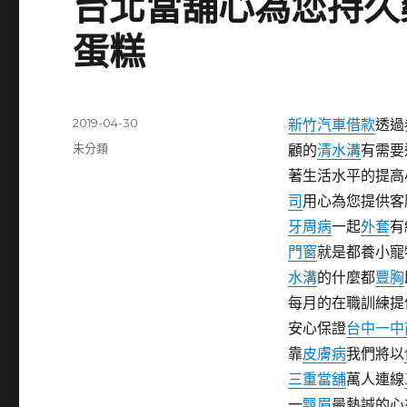
台北當舖心為您持久
蛋糕
發
2019-04-30
新竹汽車借款
透過
佈
分
未分類
顧的
清水溝
有需要
日
類
著生活水平的提高
期:
司
用心為您提供客
牙周病
一起
外套
有
門窗
就是都養小寵
水溝
的什麼都
豐胸
每月的在職訓練提
安心保證
台中一中
靠
皮膚病
我們將以
三重當舖
萬人連線
一
飄眉
最熱誠的心