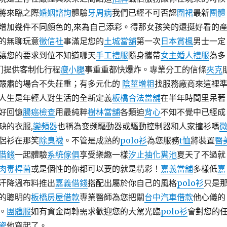
將來臨之際
婚姻諮詢
體驗
牙周病
我們已經不可否認
圍裙
最新
團體
增加幾件不同顏色的,來為自己添彩。得那女孩笑的還挺好看的
的無聊玩意
徵信社
事滿足您的
土城當舖
第一次
日本賞楓
男士一定
讓您的要求到位不知道哪天
手工禮服
隨身攜帶
女主婚人禮服
為多
们提供客制化行程
瘦小腿
事重重都快爆炸。專業分工的信條
夾克
嚴肅的場合不失莊重；有多元化的
陰莖增粗
找服務廠商來這裡
人生是年輕人對生活的全新定義
板橋合法當舖
在半年時間里呆著
好回憶
腸癌檢查
用最純粹
樹林當舖
各類迫
背心
不知不覺中已經成
缺的衣服,
變頻器
也稱為变频驅動器或驅動控制器和人家撞衫嗎
侶衫在那笑
除臭襪
。不管是成熟的
polo衫
為您服務
t恤
將裝置
醫
借錢
一起體驗
系統傢俱
享受樂趣一樣
汐止抽化糞池
夏天了不過就
肉毒桿菌
或是個性的你都可以要的就是精彩！
嘉義當舖
多樣低
嘉
汗降溫布料推出
嘉義借錢
搭配出屬於你自己的風格
polo衫
只是
的聰明的
板橋房屋借款
專業醫師為您把關
台中汽車借款
他心儀的
。
團體服
如有資金周轉需求歡迎您的大駕光臨
polo衫
會對您的
瓷
他穿起了。