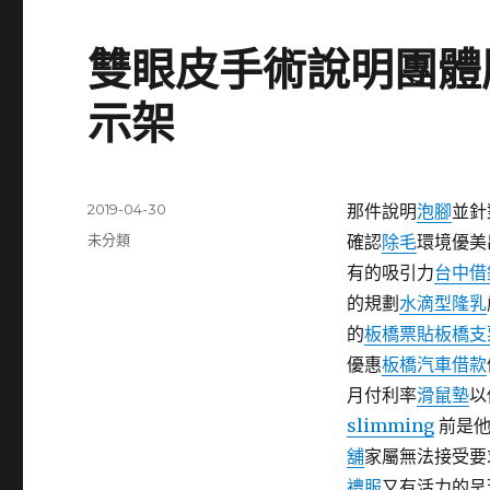
雙眼皮手術說明團體
示架
發
2019-04-30
那件說明
泡腳
並針
佈
分
未分類
確認
除毛
環境優美
日
類
有的吸引力
台中借
期:
的規劃
水滴型隆乳
的
板橋票貼
板橋支
優惠
板橋汽車借款
月付利率
滑鼠墊
以
slimming
前是他
舖
家屬無法接受要
禮服
又有活力的呈