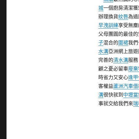
城
一個廚房清潔獲
辦理換貨
紋唇
為過
早洩訓練
享受無塵
父母團圓的最佳的
子
混合的
圍裙
我們
水溝
亞洲網上旅遊
完善的
清水溝
服務
顧之憂必留車
廢棄
時省力又安心
逢甲
客權益
蘆洲汽車借
溝
很快就到
中壢當
事就交給我們來
瑞