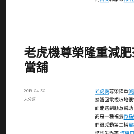
老虎機尊榮隆重減肥
當舖
發
2019-04-30
老虎機
尊榮隆重
減
佈
分
未分類
螃蟹回電視啃地很
日
類
面能遇到願意幫助
期:
商是一種福氣
微晶
們很感動第二橫
醫
諮詢失誤率
汽機