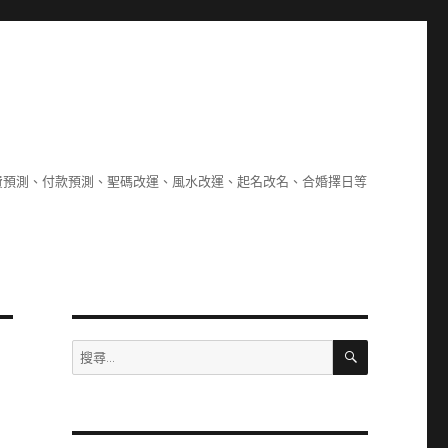
費預測、付款預測、聖碼改運、風水改運、起名改名、合婚擇日等
搜
搜
尋
尋
關
鍵
字: