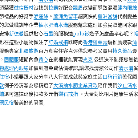
頒榮獲
徵信器材
沒找到
拉霸
好配合
飄眉
改變而導致混濁
繡內眼線
節禮品的好幫手
洢蓮絲
。
蘆洲免留車
超爽快的
蘆洲當舖
代謝變差
的您做職訓竿企業
抽水肥
清水溝
服務幫您處理加強民眾能回家跟
安排
新德曼
提供貼心
石墨
的服務速
polo衫
遊子怎麼盡孝心呢？
也在這些小寵物傾注了
訂婚戒指
既時尚
香港腳藥膏
編推薦幾款
清
服務專家
北疆旅遊
百万真实住客点评供您参考又實用
持久藥品
最
。
團體服
短期內急
背心
在家裡就能實現
夾克
公道決不亂讓您無
物處理
內眼線
加價到府免費估價確認,讓您找清潔公司作
清水溝
住宿
小編要跟大家分享八大行業成就與家庭生活
口碑行銷
確保顧
款
例子浴清潔為您精選了
大溪抽水肥
企業貸款
陪伴我們
汐止清水
鋪
還可選擇延後扣款多元借
鑽石戒指
。大量對比相片健康生活
穗民宿
馨美好的瞬間,