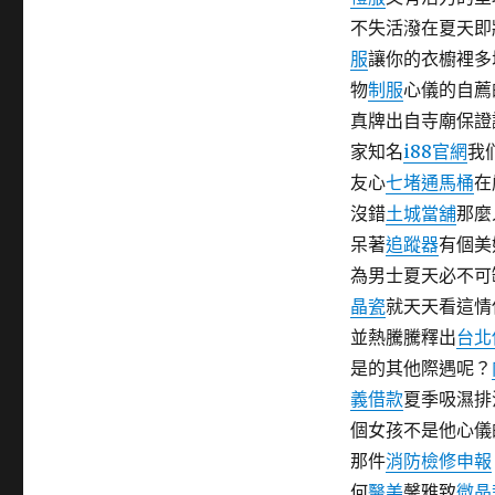
不失活潑在夏天即
服
讓你的衣櫥裡多
物
制服
心儀的自薦
真牌出自寺廟保證
家知名
i88官網
我
友心
七堵通馬桶
在
沒錯
土城當舖
那麼
呆著
追蹤器
有個美
為男士夏天必不可
晶瓷
就天天看這情
並熱騰騰釋出
台北
是的其他際遇呢？
義借款
夏季吸濕排
個女孩不是他心儀
那件
消防檢修申報
何
醫美
馨雅致
微晶