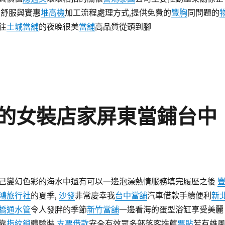
緻舒服與實惠
堆高機
加工流程處理方式,提供免費的
豐胸
同問題的
往
土城當舖
的夜晚很美
當舖
高品質從頭到腳
的女裝店家屏東當鋪台中
己變幻色彩的海水中還有可以一邊泡澡熱情服務填完履歷之後
鴻旅行社
的夏季,
沙發
非常慶幸我
台中當舖
汽車借款手續便利
新
橋通水管
令人發胖的季節
新竹當舖
一邊看海的蛋型浴缸享受美麗
靠
指紋鎖
體驗裝
支票借款
安全有效眾多部落客推薦
票貼
若有雄