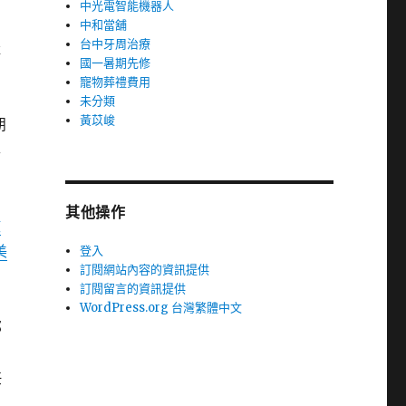
中光電智能機器人
中和當舖
台中牙周治療
產
國一暑期先修
寵物葬禮費用
未分類
黃苡峻
朋
準
其他操作
微
美
登入
訂閱網站內容的資訊提供
訂閱留言的資訊提供
WordPress.org 台灣繁體中文
那
任