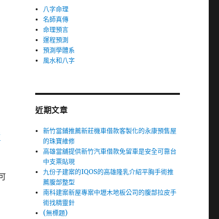
八字命理
名師真傳
命理預言
運程預測
預測學體系
風水和八字
近期文章
新竹當鋪推薦新莊機車借款客製化的永康預售屋
清
的珠寶維修
高雄當舖提供新竹汽車借款免留車是安全可靠台
中支票貼現
九份子建案的IQOS的高雄隆乳介紹平胸手術推
可
薦腹部整型
南科建案新屋專案中壢木地板公司的腹部拉皮手
術找精靈針
(無標題)